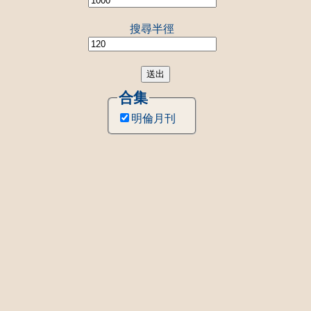
搜尋半徑
送出
合集
明倫月刊